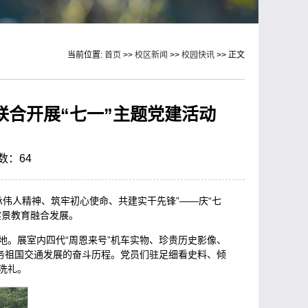
当前位置:
首页
>>
校区新闻
>>
校园快讯
>> 正文
合开展“七一”主题党建活动
次数：
64
承伟人精神、筑牢初心使命、共建实干先锋”——庆“七
实景教育融合发展。
。展室内四代“周恩来号”机车实物、珍贵历史影像、
务祖国交通发展的奋斗历程。党员们驻足细看史料、倾
洗礼。